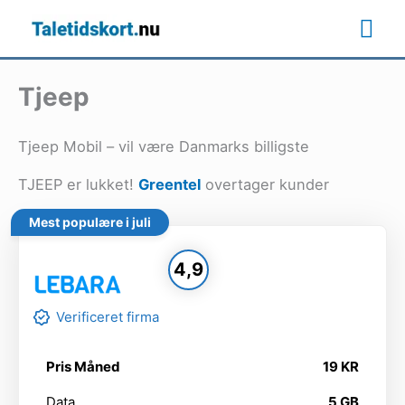
Gå
Ho
til
indholdet
Tjeep
Tjeep Mobil – vil være Danmarks billigste
TJEEP er lukket!
Greentel
overtager kunder
Mest populære i juli
4,9
Verificeret firma
Pris Måned
19 KR
Data
5 GB