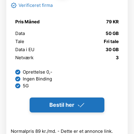
Verificeret firma
Pris Måned
79 KR
Data
50 GB
Tale
Fri tale
Data i EU
30 GB
Netværk
3
Oprettelse 0,-
Ingen Binding
5G
Bestil her
Normalpris 89 kr./md. - Dette er et annonce link.