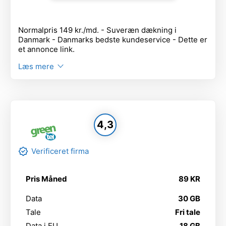
Normalpris 149 kr./md. - Suveræn dækning i
Danmark - Danmarks bedste kundeservice - Dette er
et annonce link.
Læs mere
4,3
Verificeret firma
Pris Måned
89 KR
Data
30 GB
Tale
Fri tale
Data i EU
18 GB