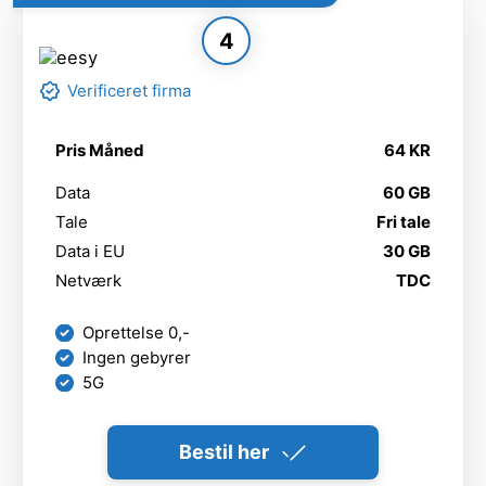
4
Verificeret firma
Pris Måned
64 KR
Data
60 GB
Tale
Fri tale
Data i EU
30 GB
Netværk
TDC
Oprettelse 0,-
Ingen gebyrer
5G
Bestil her