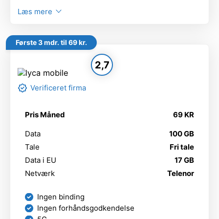
Læs mere
Første 3 mdr. til 69 kr.
2,7
Verificeret firma
Pris Måned
69 KR
Data
100 GB
Tale
Fri tale
Data i EU
17 GB
Netværk
Telenor
Ingen binding
Ingen forhåndsgodkendelse