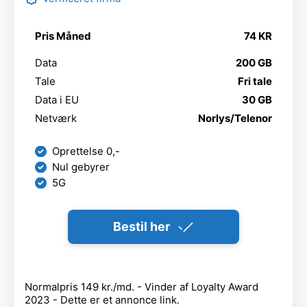
Pris Måned
74 KR
Data
200 GB
Tale
Fri tale
Data i EU
30 GB
Netværk
Norlys/Telenor
Oprettelse 0,-
Nul gebyrer
5G
Bestil her
Normalpris 149 kr./md. - Vinder af Loyalty Award
2023 - Dette er et annonce link.