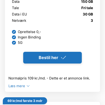
Data
150 GB
Tale
Fri tale
Data i EU
30 GB
Netværk
3
Oprettelse 0,-
Ingen Binding
5G
Bestil her
Normalpris 109 kr./md. - Dette er et annonce link.
Læs mere
69 kr/md første 3 mdr