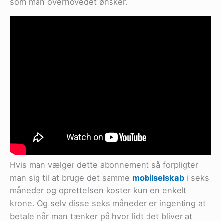
som man overhovedet ønsker.
Hvis man vælger dette abonnement så forpligter
man sig til at bruge det samme
mobilselskab
i seks
måneder og oprettelsen koster kun en enkelt
krone. Og selv disse seks måneder er ingenting at
betale når man tænker på hvor lidt det bliver at