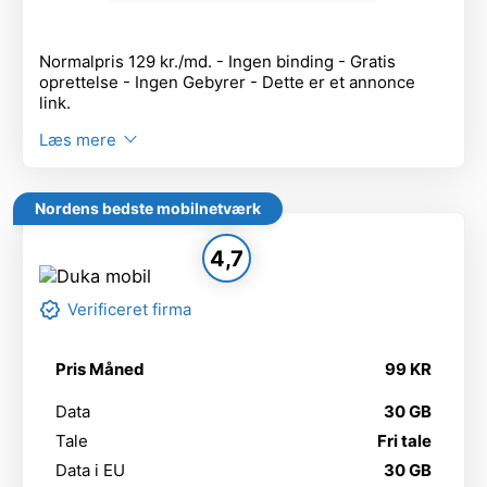
Normalpris 129 kr./md. - Ingen binding - Gratis
oprettelse - Ingen Gebyrer - Dette er et annonce
link.
Læs mere
Nordens bedste mobilnetværk
4,7
Verificeret firma
Pris Måned
99 KR
Data
30 GB
Tale
Fri tale
Data i EU
30 GB