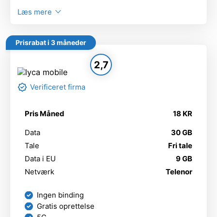
Læs mere
Prisrabat i 3 måneder
2,7
Verificeret firma
Pris Måned
18 KR
Data
30 GB
Tale
Fri tale
Data i EU
9 GB
Netværk
Telenor
Ingen binding
Gratis oprettelse