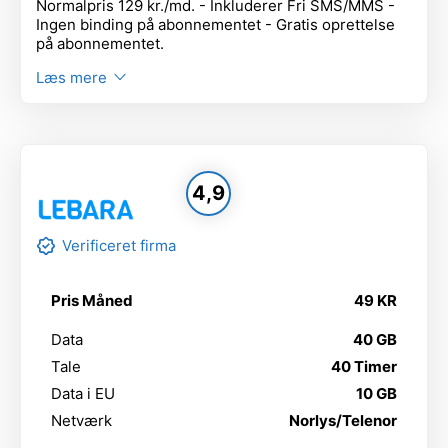
Normalpris 129 kr./md. - Inkluderer Fri SMS/MMS -
Ingen binding på abonnementet - Gratis oprettelse
på abonnementet.
Læs mere
4,9
Verificeret firma
Pris Måned
49 KR
Data
40 GB
Tale
40 Timer
Data i EU
10 GB
Netværk
Norlys/Telenor