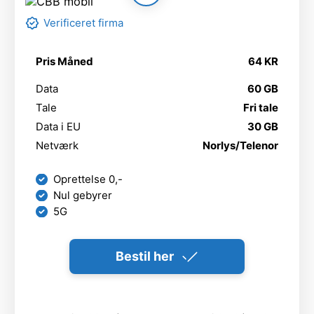
Verificeret firma
Pris Måned
64 KR
Data
60 GB
Tale
Fri tale
Data i EU
30 GB
Netværk
Norlys/Telenor
Oprettelse 0,-
Nul gebyrer
5G
Bestil her