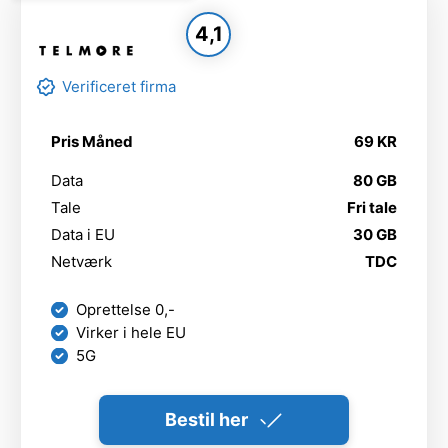
4,1
Verificeret firma
Pris Måned
69 KR
Data
80 GB
Tale
Fri tale
Data i EU
30 GB
Netværk
TDC
Oprettelse 0,-
Virker i hele EU
5G
Bestil her