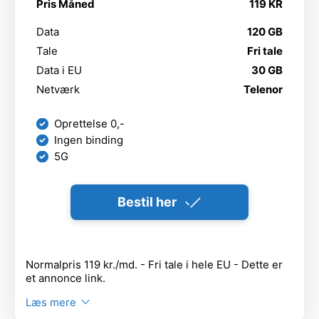
Pris Måned
119 KR
Data
120 GB
Tale
Fri tale
Data i EU
30 GB
Netværk
Telenor
Oprettelse 0,-
Ingen binding
5G
Bestil her
Normalpris 119 kr./md. - Fri tale i hele EU - Dette er
et annonce link.
Læs mere