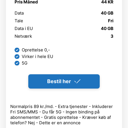
Pris Måned
44 KR
Data
40 GB
Tale
Fri
Data i EU
40 GB
Netværk
3
Oprettelse 0,-
Virker i hele EU
5G
Bestil her
Normalpris 89 kr./md. - Extra tjenester - Inkluderer
Fri SMS/MMS - Du får 5G - Ingen binding på
abonnementet - Gratis oprettelse - Kræver køb af
telefon? Nej - Dette er en annonce