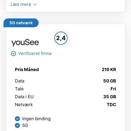
Læs mere
5G netværk
2,4
Verificeret firma
Pris Måned
219 KR
Data
50 GB
Tale
Fri
Data i EU
35 GB
Netværk
TDC
Ingen binding
5G