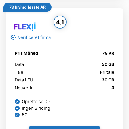
79 kr/md første ÅR
4,1
Verificeret firma
Pris Måned
79 KR
Data
50 GB
Tale
Fri tale
Data i EU
30 GB
Netværk
3
Oprettelse 0,-
Ingen Binding
5G