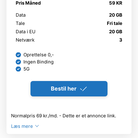
Pris Måned
59 KR
Data
20 GB
Tale
Fri tale
Data i EU
20 GB
Netværk
3
Oprettelse 0,-
Ingen Binding
5G
Bestil her
Normalpris 69 kr./md. - Dette er et annonce link.
Læs mere