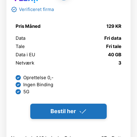
Verificeret firma
Pris Måned
129 KR
Data
Fri data
Tale
Fri tale
Data i EU
40 GB
Netværk
3
Oprettelse 0,-
Ingen Binding
5G
Bestil her