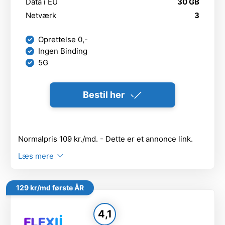
Data i EU
30 GB
Netværk
3
Oprettelse 0,-
Ingen Binding
5G
Bestil her
Normalpris 109 kr./md. - Dette er et annonce link.
Læs mere
129 kr/md første ÅR
4,1