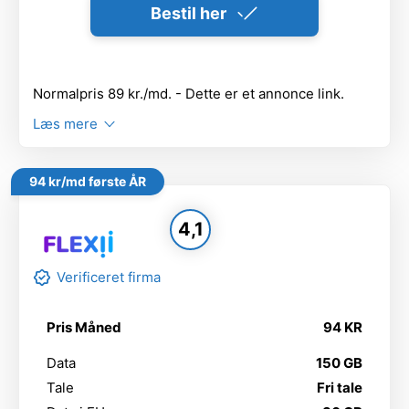
Bestil her
Normalpris 89 kr./md. - Dette er et annonce link.
Læs mere
94 kr/md første ÅR
4,1
Verificeret firma
Pris Måned
94 KR
Data
150 GB
Tale
Fri tale