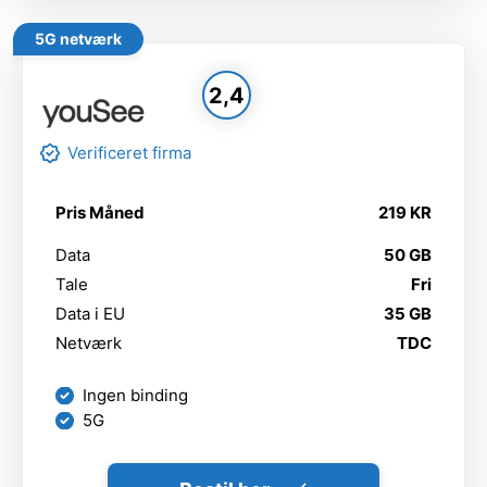
5G netværk
2,4
Verificeret firma
Pris Måned
219 KR
Data
50 GB
Tale
Fri
Data i EU
35 GB
Netværk
TDC
Ingen binding
5G