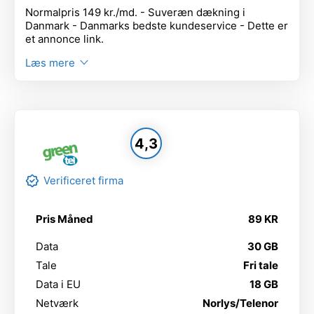
Normalpris 149 kr./md. - Suveræn dækning i
Danmark - Danmarks bedste kundeservice - Dette er
et annonce link.
Læs mere
4,3
Verificeret firma
Pris Måned
89 KR
Data
30 GB
Tale
Fri tale
Data i EU
18 GB
Netværk
Norlys/Telenor