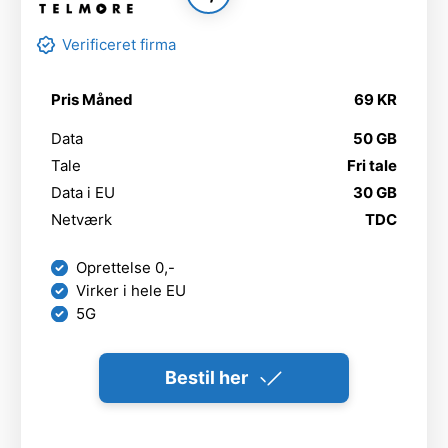
Verificeret firma
Pris Måned
69 KR
Data
50 GB
Tale
Fri tale
Data i EU
30 GB
Netværk
TDC
Oprettelse 0,-
Virker i hele EU
5G
Bestil her