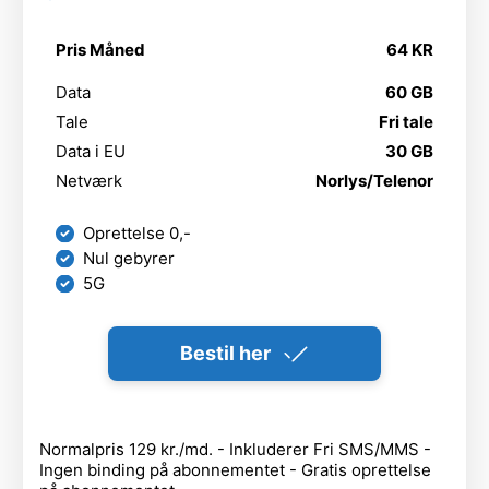
Pris Måned
64 KR
Data
60 GB
Tale
Fri tale
Data i EU
30 GB
Netværk
Norlys/Telenor
Oprettelse 0,-
Nul gebyrer
5G
Bestil her
Normalpris 129 kr./md. - Inkluderer Fri SMS/MMS -
Ingen binding på abonnementet - Gratis oprettelse