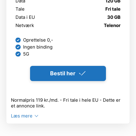
Data
120 GB
Tale
Fri tale
Data i EU
30 GB
Netværk
Telenor
Oprettelse 0,-
Ingen binding
5G
Bestil her
Normalpris 119 kr./md. - Fri tale i hele EU - Dette er
et annonce link.
Læs mere