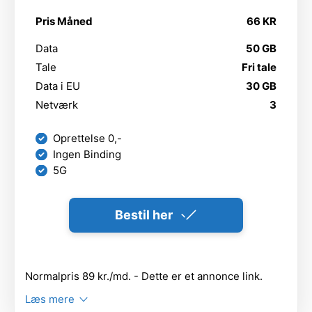
Pris Måned
66 KR
Data
50 GB
Tale
Fri tale
Data i EU
30 GB
Netværk
3
Oprettelse 0,-
Ingen Binding
5G
Bestil her
Normalpris 89 kr./md. - Dette er et annonce link.
Læs mere