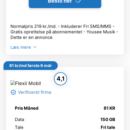
Bestil her
Normalpris 219 kr./md. - Inkluderer Fri SMS/MMS -
Gratis oprettelse på abonnementet - Yousee Musik -
Dette er en annonce
Læs mere
81 kr/md første 6 mdr
4,1
Verificeret firma
Pris Måned
81 KR
Data
150 GB
Tale
Fri tale