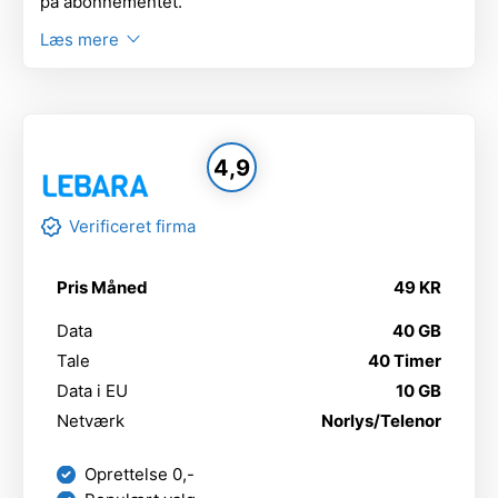
på abonnementet.
Læs mere
4,9
Verificeret firma
Pris Måned
49 KR
Data
40 GB
Tale
40 Timer
Data i EU
10 GB
Netværk
Norlys/Telenor
Oprettelse 0,-