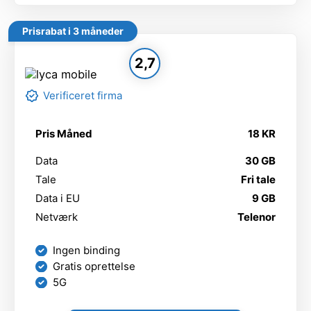
Prisrabat i 3 måneder
2,7
Verificeret firma
Pris Måned
18 KR
Data
30 GB
Tale
Fri tale
Data i EU
9 GB
Netværk
Telenor
Ingen binding
Gratis oprettelse
5G