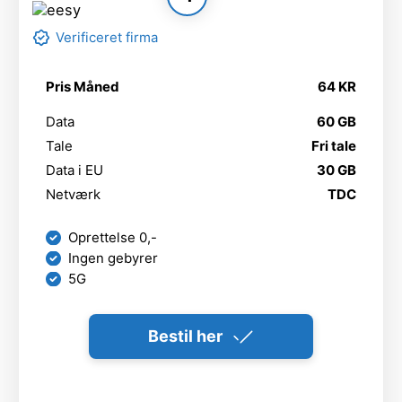
Verificeret firma
Pris Måned
64 KR
Data
60 GB
Tale
Fri tale
Data i EU
30 GB
Netværk
TDC
Oprettelse 0,-
Ingen gebyrer
5G
Bestil her