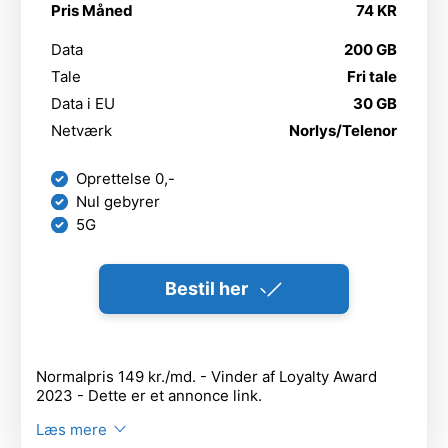
Pris Måned
74 KR
Data
200 GB
Tale
Fri tale
Data i EU
30 GB
Netværk
Norlys/Telenor
Oprettelse 0,-
Nul gebyrer
5G
Bestil her
Normalpris 149 kr./md. - Vinder af Loyalty Award
2023 - Dette er et annonce link.
Læs mere