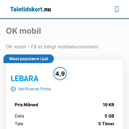
Gå
Ho
til
indholdet
OK mobil
OK mobil – Få et billigt mobilabonnement
Mest populære i juli
4,9
Verificeret firma
Pris Måned
19 KR
Data
5 GB
Tale
5 Timer