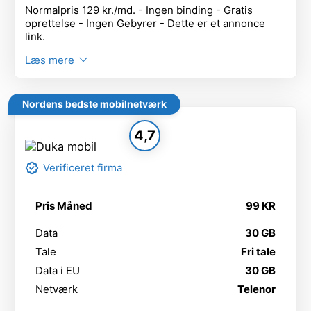
Normalpris 129 kr./md. - Ingen binding - Gratis
oprettelse - Ingen Gebyrer - Dette er et annonce
link.
Læs mere
Nordens bedste mobilnetværk
4,7
Verificeret firma
Pris Måned
99 KR
Data
30 GB
Tale
Fri tale
Data i EU
30 GB
Netværk
Telenor