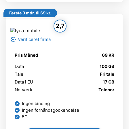
Første 3 mdr. til 69 kr.
2,7
Verificeret firma
Pris Måned
69 KR
Data
100 GB
Tale
Fri tale
Data i EU
17 GB
Netværk
Telenor
Ingen binding
Ingen forhåndsgodkendelse
5G