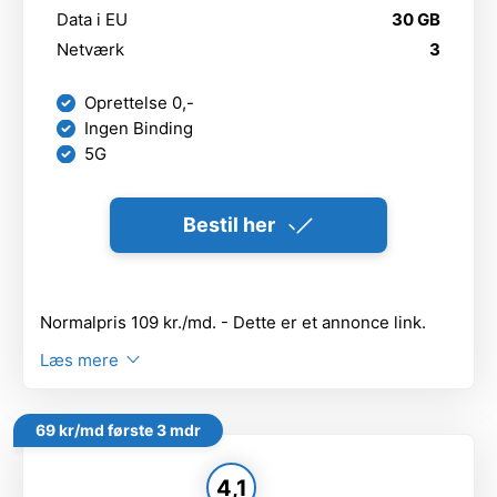
Data i EU
30 GB
Netværk
3
Oprettelse 0,-
Ingen Binding
5G
Bestil her
Normalpris 109 kr./md. - Dette er et annonce link.
Læs mere
69 kr/md første 3 mdr
4,1